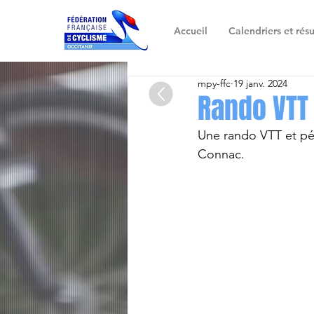
Accueil
Calendriers et résu
mpy-ffc
19 janv. 2024
Rando VTT 
Une rando VTT et péd
Connac.