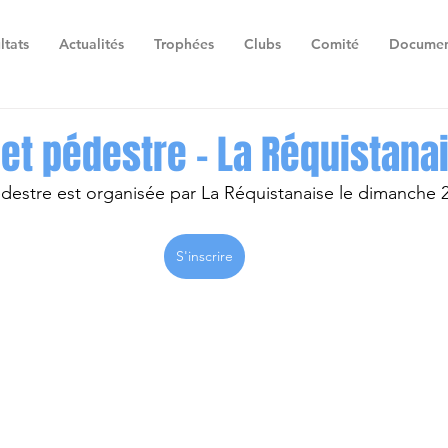
ltats
Actualités
Trophées
Clubs
Comité
Documen
et pédestre - La Réquistana
estre est organisée par La Réquistanaise le dimanche 25
S'inscrire