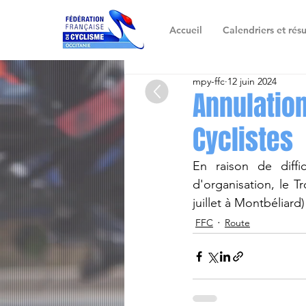
Accueil
Calendriers et résu
mpy-ffc
12 juin 2024
Annulatio
Cyclistes
En raison de diffic
d'organisation, le T
juillet à Montbéliard)
FFC
Route