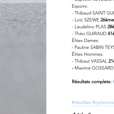
Espoirs: 
- Thibaud SAINT G
- Loïc SZEWE 
26ème
- Laudelino PLAS 
28
- Théo GUIRAUD 
41
Élites Dames: 
- Pauline SABIN TE
Élites Hommes: 
- Thibaut VASSAL 
21
- 
Maxime GOSSARD
Résultats complets: 
#résultats
#cyclocros