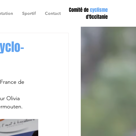
Comité de
cyclisme
tation
Sportif
Contact
d'Occitanie
yclo-
 France de 
r Olivia 
ermouten. 