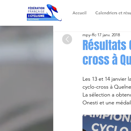
Accueil
Calendriers et résu
mpy-ffc
17 janv. 2018
Résultats
cross à Q
Les 13 et 14 janvier
cyclo-cross à Queln
La sélection a obten
Onesti et une médai