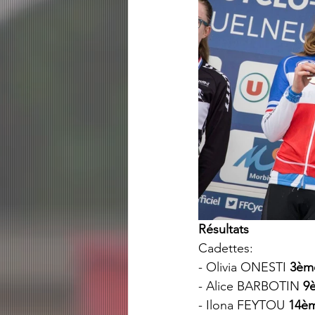
Résultats
Cadettes:
- Olivia ONESTI 
3èm
- Alice BARBOTIN 
9
- Ilona FEYTOU 
14è