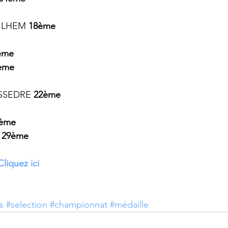
UILHEM 
18ème
ème
ème
YSSEDRE 
22ème
ème
 29ème
Cliquez ici
s
#selection
#championnat
#médaille