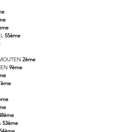
me
me
ème
L 
55ème
e
RMOUTEN 
2ème
TEN 
9ème
me
7ème
ème
me
48ème
 
53ème
54ème