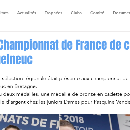
ltats
Actualités
Trophées
Clubs
Comité
Documen
 Championnat de France de c
uelneuc
 la sélection régionale était présente aux championnat de
euc en Bretagne. 
u deux médailles, une médaille de bronze en cadette pou
lle d'argent chez les juniors Dames pour Pasquine Vand