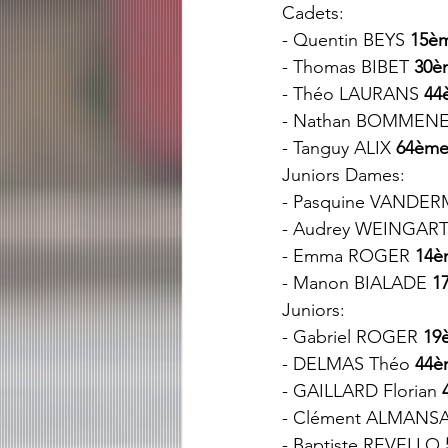
Cadets: 
- Quentin BEYS 
15è
- Thomas BIBET 
30è
- Théo LAURANS 
44
- Nathan BOMMENE
- Tanguy ALIX 
64èm
Juniors Dames: 
- Pasquine VANDE
- Audrey WEINGAR
- Emma ROGER 
14è
- Manon BIALADE 
1
Juniors:
- Gabriel ROGER 
19
- DELMAS Théo 
44è
- GAILLARD Florian 
- Clément ALMANSA
- Baptiste REVELLO 