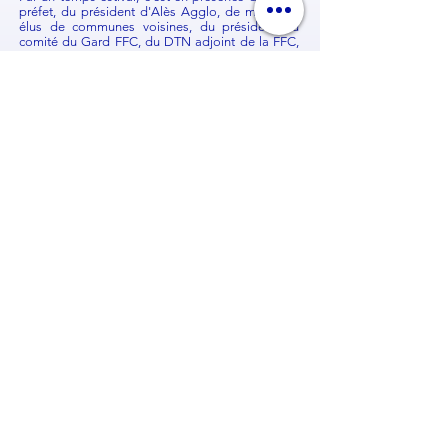
préfet, du président d'Alès Agglo, de maires et
élus de communes voisines, du président du
comité du Gard FFC, du DTN adjoint de la FFC,
du président du comité Occitanie FFC et
d'enfants de la commune encadrés par le chargé
de développement du comité du Gard que Mr le
maire des Salles du Gardon a développé les
différentes phases de ce projet dont la
construction a été réalisée en 6 mois.
Ce Parc Mobi’ludique s’articule autour :
d’un espace de pratique permettant
l’apprentissage du code de la route,
d’un espace dédié aux « habiletés à vélos »
comportant du relief et des petits obstacles pour
un apprentissage plus complet (maniabilité,
pilotage etc...),
d’une partie plus ludique avec un pumptrack,
pour rendre la pratique plus fun.
Après les interventions des élus territoriaux et de
la FFC, Mr le maire a convié l'assemblée à un