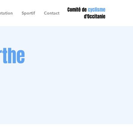
Comité de
cyclisme
tation
Sportif
Contact
d'Occitanie
rthe