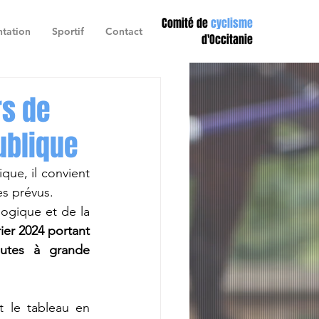
Comité de
cyclisme
tation
Sportif
Contact
d'Occitanie
rs de
ublique
que, il convient 
es prévus.
logique et de la 
ier 2024 portant 
outes à grande 
 le tableau en 