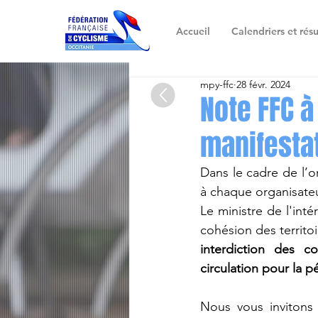
Accueil
Calendriers et résu
mpy-ffc
28 févr. 2024
Note FFC à
manifestat
Dans le cadre de l’or
à chaque organisateur
Le ministre de l'inté
cohésion des territoi
interdiction des c
circulation pour la p
Nous vous invitons