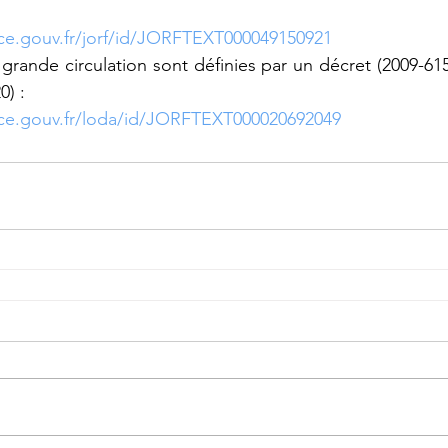
nce.gouv.fr/jorf/id/JORFTEXT000049150921
grande circulation sont définies par un décret (2009-615
0) :
nce.gouv.fr/loda/id/JORFTEXT000020692049