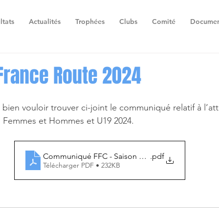
ltats
Actualités
Trophées
Clubs
Comité
Documen
France Route 2024
ien vouloir trouver ci-joint le communiqué relatif à l’att
 Femmes et Hommes et U19 2024.
Communiqué FFC - Saison Route 2024 - Coupes de F
.pdf
Télécharger PDF • 232KB