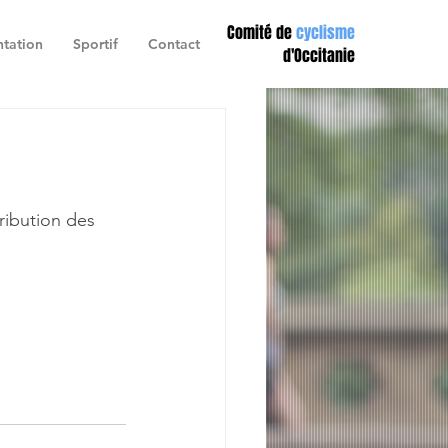
Comité de
cyclisme
tation
Sportif
Contact
d'Occitanie
ribution des 
rance - envoi le 13 10 23