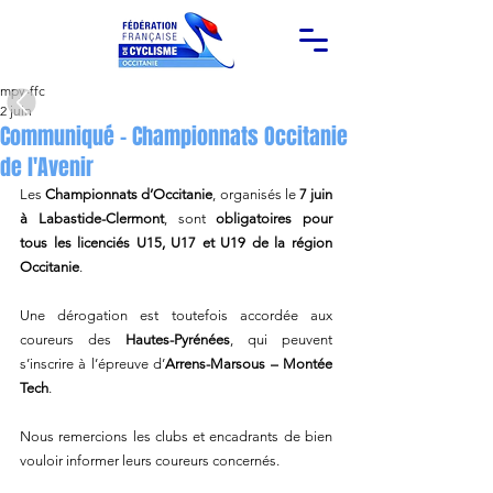
mpy-ffc
2 juin
Communiqué - Championnats Occitanie
de l'Avenir
Les 
Championnats d’Occitanie
, organisés le 
7 juin 
à Labastide-Clermont
, sont 
obligatoires pour 
tous les licenciés U15, U17 et U19 de la région 
Occitanie
.
Une dérogation est toutefois accordée aux 
coureurs des 
Hautes-Pyrénées
, qui peuvent 
s’inscrire à l’épreuve d’
Arrens-Marsous – Montée 
Tech
.
Nous remercions les clubs et encadrants de bien 
vouloir informer leurs coureurs concernés.