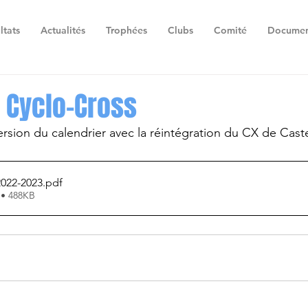
ltats
Actualités
Trophées
Clubs
Comité
Documen
 Cyclo-Cross
version du calendrier avec la réintégration du CX de Caste
2022-2023
.pdf
 • 488KB