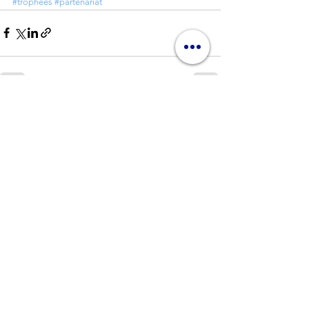
#trophées
#partenariat
Commentaires
Rédigez un commentaire...
Nos partenaires