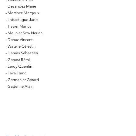
- Dezandez Marie
- Martinez Margaux
- Labastugue Jade
- Tissier Marius
- Meunier Sow Neriah
- Dehez Vincent
- Watelle Célestin
- Llamas Sébastien
- Genest Rémi
- Leroy Quentin
- Fava Franc
- Germanier Gérard
- Gadenne Alain