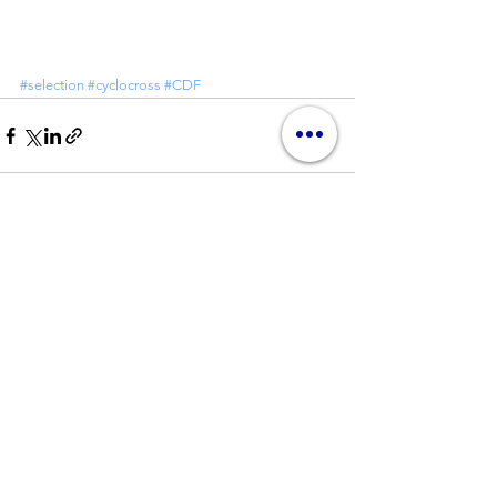
#selection
#cyclocross
#CDF
Commentaires
Rédigez un commentaire...
Nos partenaires