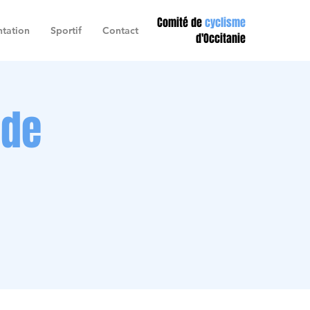
Comité de
cyclisme
tation
Sportif
Contact
d'Occitanie
nde