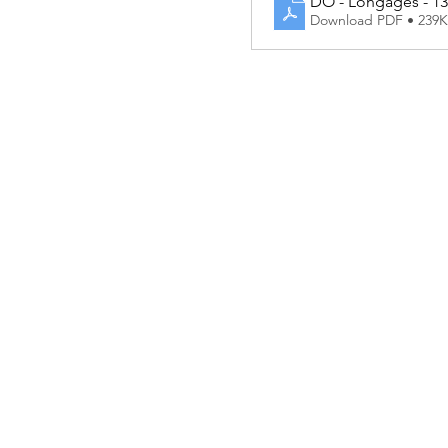
DO - Longages - 13
Download PDF • 239