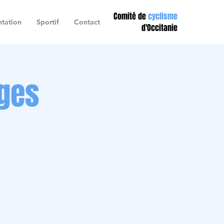
Comité de
cyclisme
tation
Sportif
Contact
d'Occitanie
ges