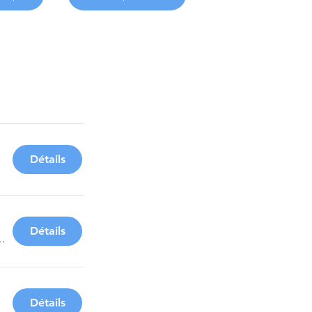
Détails
Détails
'Évêque
Détails
'Uzès