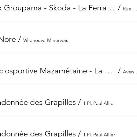
Grand prix Groupama - Skoda - La Ferraudière
/
Rue Gustave Eiff
 Nore
/
Villeneuve-Minervois
24ème Cyclosportive Mazamétaine - La Jalabert
/
Avenue Albert
donnée des Grapilles
/
1 Pl. Paul Allier
donnée des Grapilles
/
1 Pl. Paul Allier