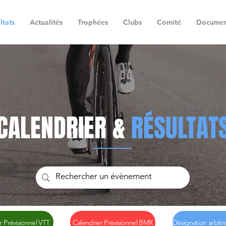
ltats
Actualités
Trophées
Clubs
Comité
Documen
CALENDRIER &
RÉSULTAT
r Prévisionnel VTT
Calendrier Prévisionnel BMX