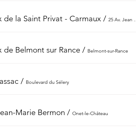
 de la Saint Privat - Carmaux
/
25 Av. Je
x de Belmont sur Rance
/
Belmont-sur-Rance
assac
/
Boulevard du Sélery
Jean-Marie Bermon
/
Onet-le-Château