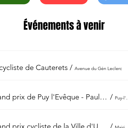
Événements à venir
cycliste de Cauterets
/
Avenue du Gén Leclerc
67ème grand prix de Puy l'Evêque - Paul Saint-Gérard
/
Puy-l
70ème grand prix cycliste de la Ville d'Uzès
/
Mairie d