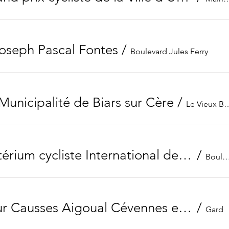
oseph Pascal Fontes
/
Boulevard Jules Ferry
 Municipalité de Biars sur Cère
/
Le Vieux
81ème critérium cycliste International de Quillan
/
Boulevard Jean Bo
23ème tour Causses Aigoual Cévennes et Pays de Sommières
/
Gard