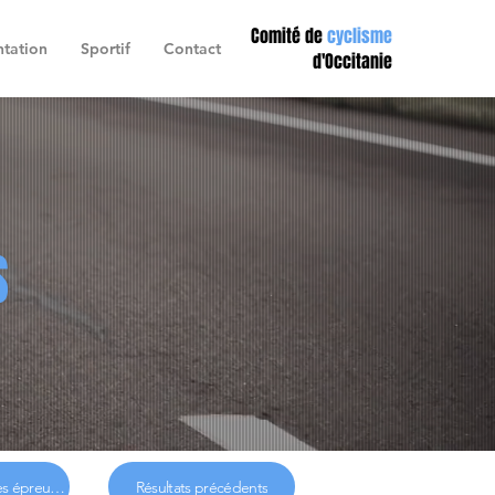
Comité de
cyclisme
tation
Sportif
Contact
d'Occitanie
S
Désignation arbitres épreuves
Résultats précédents